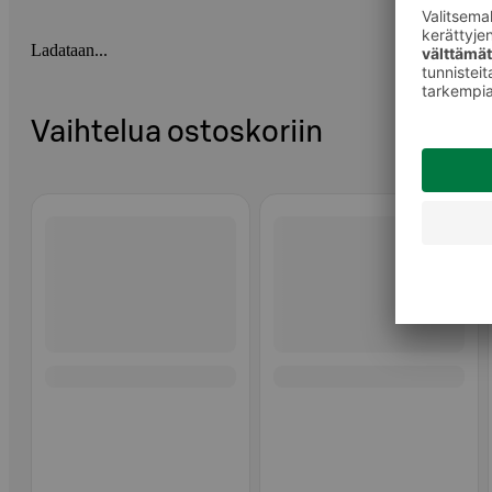
Ladataan...
Vaihtelua ostoskoriin
Ohita listaus