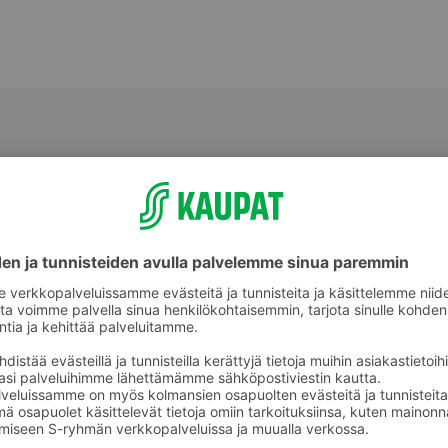
eet
Muut viinit ja muut rypäletuotteet