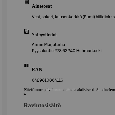
Ainesosat
Vesi, sokeri, kuusenkerkkä (Sumi) hiilidiok
Yhteystiedot
Annin Marjatarha
Pyysalontie 278 62240 Huhmarkoski
EAN
6429810864116
Päivitämme palvelun tuotetietoja aktiivisesti. Suositte
Ravintosisältö