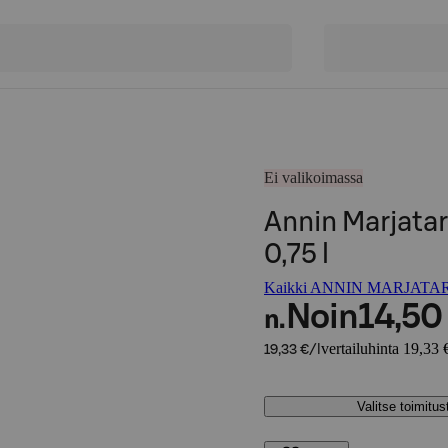
Ei valikoimassa
Annin Marjata
0,75 l
Kaikki ANNIN MARJATARH
Noin
14,50
n.
vertailuhinta 19,33 €
19,33 €/l
Valitse toimitu