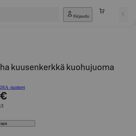
Kirjaudu
rha kuusenkerkkä kuohujuoma
A -tuotteet
 €
/l
stapa