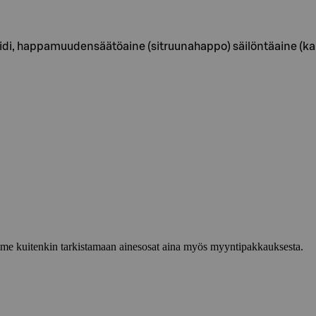
ksidi, happamuudensäätöaine (sitruunahappo) säilöntäaine (ka
lemme kuitenkin tarkistamaan ainesosat aina myös myyntipakkauksesta.