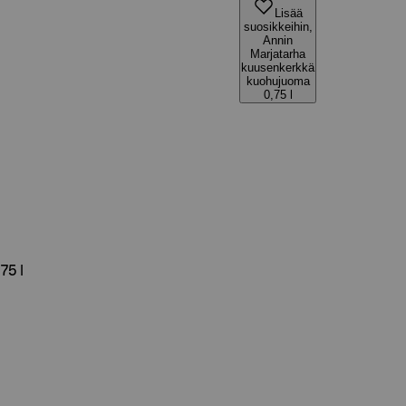
Lisää
suosikkeihin,
Annin
Marjatarha
kuusenkerkkä
kuohujuoma
0,75 l
75 l