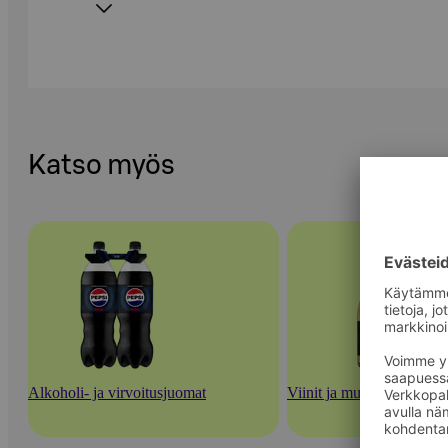
Katso myös
Alkoholi- ja virvoitusjuomat
Viinit ja muut rypäletuott