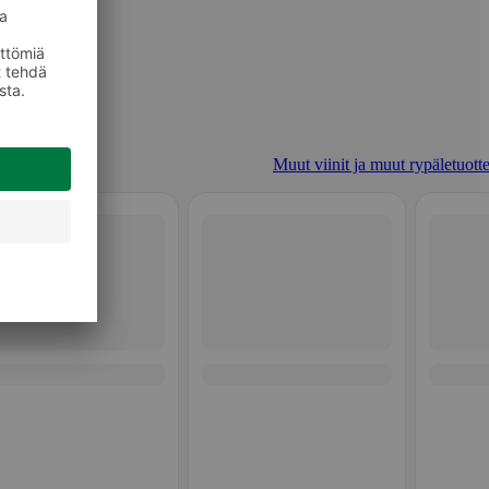
Muut viinit ja muut rypäletuotte