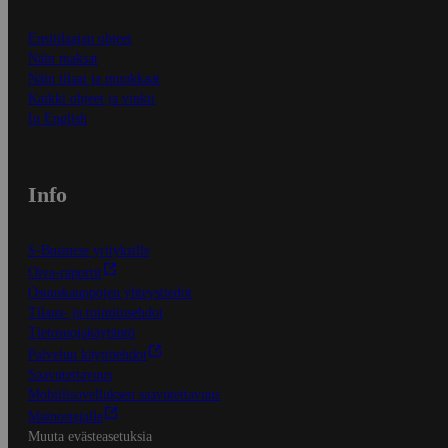
Ensitilaajan ohjeet
Näin maksat
Näin tilaat ja muokkaat
Kaikki ohjeet ja vinkit
In English
Info
S-Business yrityksille
Oiva-raportit
Osuuskauppojen yhteystiedot
Tilaus- ja toimitusehdot
Tietosuojakäytäntö
Palvelun käyttöehdot
Saavutettavuus
Mobiilisovelluksen saavutettavuus
Mainostajalle
Muuta evästeasetuksia