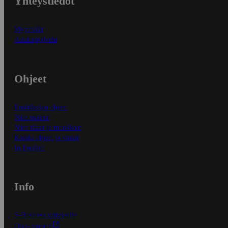
Yhteystiedot
Myymälät
Asiakaspalvelu
Ohjeet
Ensitilaajan ohjeet
Näin maksat
Näin tilaat ja muokkaat
Kaikki ohjeet ja vinkit
In English
Info
S-Business yrityksille
Oiva-raportit