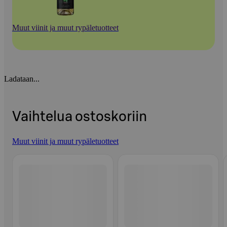
Muut viinit ja muut rypäletuotteet
Ladataan...
Vaihtelua ostoskoriin
Muut viinit ja muut rypäletuotteet
Ohita listaus