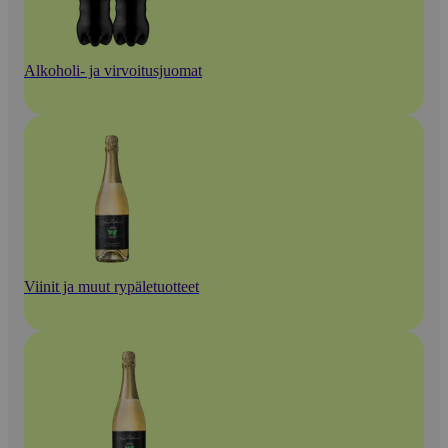
Alkoholi- ja virvoitusjuomat
Viinit ja muut rypäletuotteet