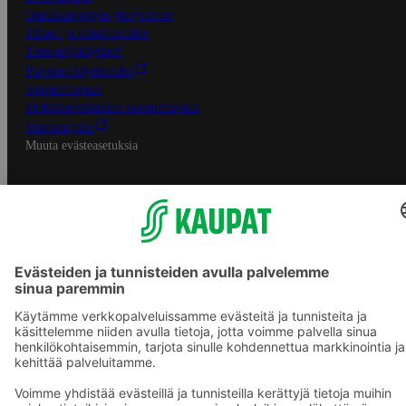
Osuuskauppojen yhteystiedot
Tilaus- ja toimitusehdot
Tietosuojakäytäntö
Palvelun käyttöehdot
Saavutettavuus
Mobiilisovelluksen saavutettavuus
Mainostajalle
Muuta evästeasetuksia
S-ryhmän palvelut
S-ryhmä
Asiakasomistajuus
Yhteishyvä Ruoka -sovellus
S-ostoslista -sovellus
Prisma.fi
Sokos.fi
S-Pankki