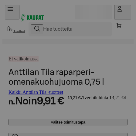
Hyppää sisältöön
Tuotteet
Ei valikoimassa
Anttilan Tila raparperi-
omenakuohujuoma 0,75 l
Kaikki Anttilan Tila -tuotteet
vertailuhinta 13,21 €/l
Noin
9,91 €
13,21 €/l
n.
Valitse toimitustapa