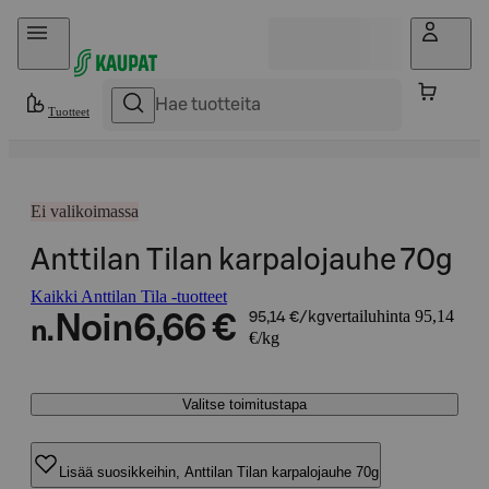
Hyppää sisältöön
Tuotteet
Ei valikoimassa
Anttilan Tilan karpalojauhe 70g
Kaikki Anttilan Tila -tuotteet
vertailuhinta 95,14
Noin
6,66 €
95,14 €/kg
n.
€/kg
Valitse toimitustapa
Lisää suosikkeihin, Anttilan Tilan karpalojauhe 70g