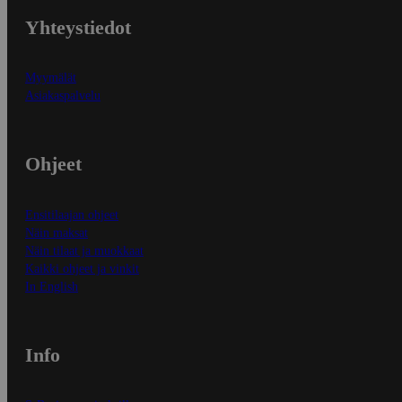
Yhteystiedot
Myymälät
Asiakaspalvelu
Ohjeet
Ensitilaajan ohjeet
Näin maksat
Näin tilaat ja muokkaat
Kaikki ohjeet ja vinkit
In English
Info