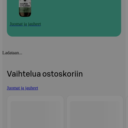
Juomat ja jauheet
Ladataan...
Vaihtelua ostoskoriin
Juomat ja jauheet
Ohita listaus