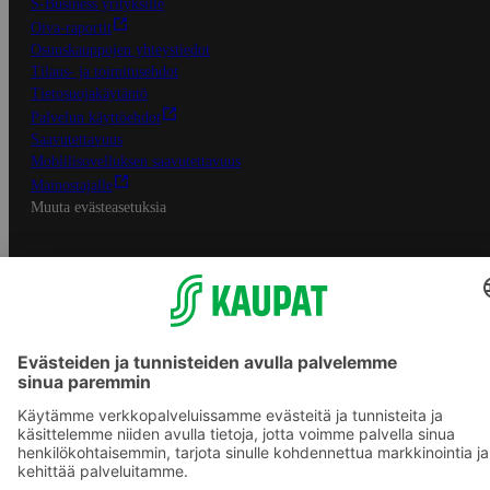
S-Business yrityksille
Oiva-raportit
Osuuskauppojen yhteystiedot
Tilaus- ja toimitusehdot
Tietosuojakäytäntö
Palvelun käyttöehdot
Saavutettavuus
Mobiilisovelluksen saavutettavuus
Mainostajalle
Muuta evästeasetuksia
S-ryhmän palvelut
S-ryhmä
Asiakasomistajuus
Yhteishyvä Ruoka -sovellus
S-ostoslista -sovellus
Prisma.fi
Sokos.fi