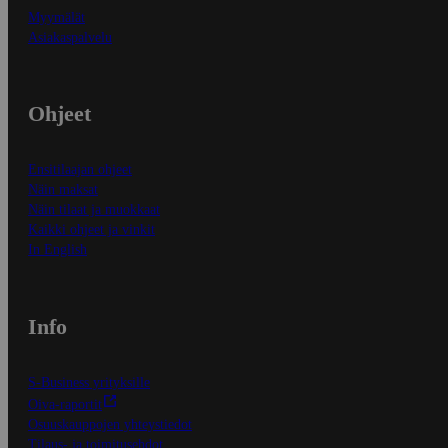
Myymälät
Asiakaspalvelu
Ohjeet
Ensitilaajan ohjeet
Näin maksat
Näin tilaat ja muokkaat
Kaikki ohjeet ja vinkit
In English
Info
S-Business yrityksille
Oiva-raportit
Osuuskauppojen yhteystiedot
Tilaus- ja toimitusehdot