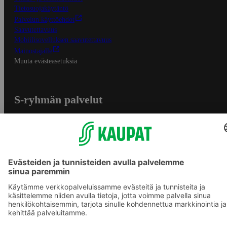
Tietosuojakäytäntö
Palvelun käyttöehdot
Saavutettavuus
Mobiilisovelluksen saavutettavuus
Mainostajalle
Muuta evästeasetuksia
S-ryhmän palvelut
S-ryhmä
Asiakasomistajuus
Yhteishyvä Ruoka -sovellus
S-ostoslista -sovellus
Prisma.fi
Sokos.fi
S-Pankki
Yhteishyvä
Sokos Hotels