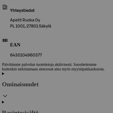
Yhteystiedot
Apetit Ruoka Oy
PL 1001, 27801 Säkylä
EAN
6430104960377
Päivitämme palvelun tuotetietoja aktiivisesti. Suosittelemme
kuitenkin tarkistamaan ainesosat aina myös myyntipakkauksesta.
Ominaisuudet
Ravintosisältö