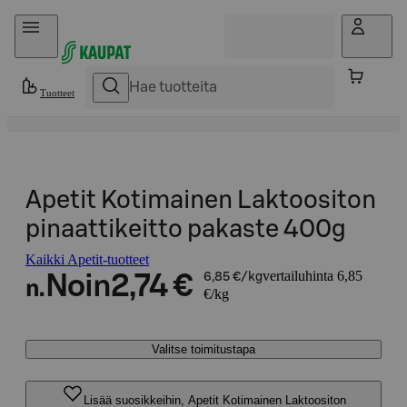
Hyppää sisältöön
Tuotteet
Apetit Kotimainen Laktoositon
pinaattikeitto pakaste 400g
Kaikki Apetit-tuotteet
vertailuhinta 6,85
Noin
2,74 €
6,85 €/kg
n.
€/kg
Valitse toimitustapa
Lisää suosikkeihin, Apetit Kotimainen Laktoositon