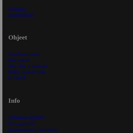
Myymälät
Asiakaspalvelu
Ohjeet
Ensitilaajan ohjeet
Näin maksat
Näin tilaat ja muokkaat
Kaikki ohjeet ja vinkit
In English
Info
S-Business yrityksille
Oiva-raportit
Osuuskauppojen yhteystiedot