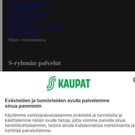
Tilaus- ja toimitusehdot
Tietosuojakäytäntö
Palvelun käyttöehdot
Saavutettavuus
Mobiilisovelluksen saavutettavuus
Mainostajalle
Muuta evästeasetuksia
S-ryhmän palvelut
S-ryhmä
Asiakasomistajuus
Yhteishyvä Ruoka -sovellus
S-ostoslista -sovellus
Prisma.fi
Sokos.fi
S-Pankki
Yhteishyvä
Sokos Hotels