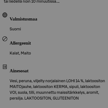
tai liedellä noin 10 minuutissa.…
Valmistusmaa
Suomi
Allergeenit
Kalat, Maito
Ainesosat
Vesi, peruna, viljelty norjalainen LOHI 14 %, laktoositon
MAITOjauhe, laktoositon KERMA, sipuli, laktoositon
VOI, suola, tilli, muunnettu maissitärkkelys, aromit,
persilja. LAKTOOSITON, GLUTEENITON