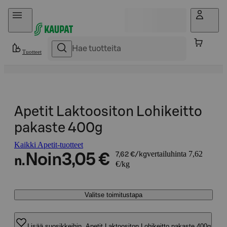
Hyppää sisältöön
Tuotteet
Apetit Laktoositon Lohikeitto
pakaste 400g
Kaikki Apetit-tuotteet
vertailuhinta 7,62
Noin
3,05 €
7,62 €/kg
n.
€/kg
Valitse toimitustapa
Lisää suosikkeihin, Apetit Laktoositon Lohikeitto pakaste 400g