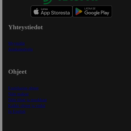
Yhteystiedot
Myymälät
Asiakaspalvelu
Ohjeet
Ensitilaajan ohjeet
Näin maksat
Näin tilaat ja muokkaat
Kaikki ohjeet ja vinkit
In English