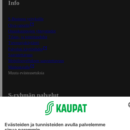
Info
S-Business yrityksille
Oiva-raportit
Osuuskauppojen yhteystiedot
Tilaus- ja toimitusehdot
Tietosuojakäytäntö
Palvelun käyttöehdot
Saavutettavuus
Mobiilisovelluksen saavutettavuus
Mainostajalle
Muuta evästeasetuksia
S-ryhmän palvelut
S-ryhmä
Asiakasomistajuus
Yhteishyvä Ruoka -sovellus