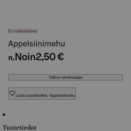
Ei valikoimassa
Appelsiinimehu
Noin
2,50 €
n.
Valitse toimitustapa
Lisää suosikkeihin, Appelsiinimehu
Tuotetiedot