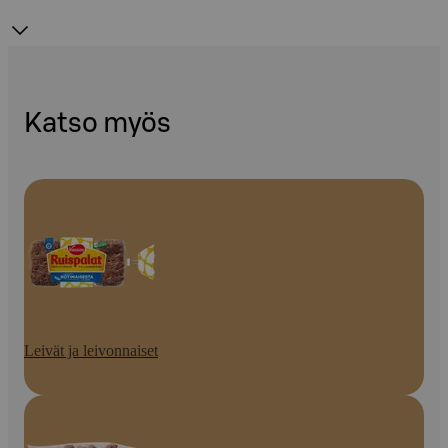
Katso myös
Leivät ja leivonnaiset