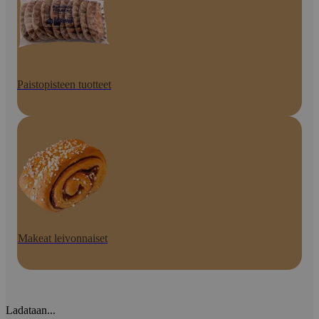
Paistopisteen tuotteet
Makeat leivonnaiset
Ladataan...