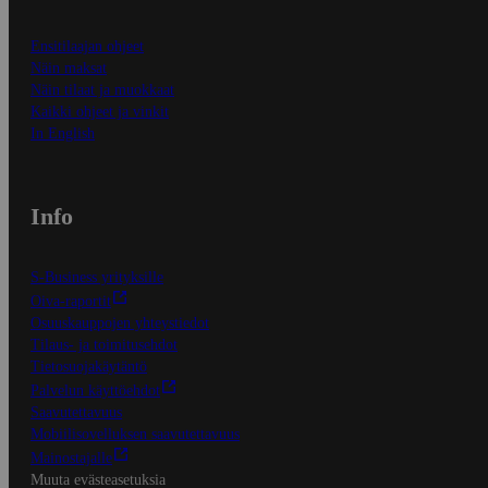
Ensitilaajan ohjeet
Näin maksat
Näin tilaat ja muokkaat
Kaikki ohjeet ja vinkit
In English
Info
S-Business yrityksille
Oiva-raportit
Osuuskauppojen yhteystiedot
Tilaus- ja toimitusehdot
Tietosuojakäytäntö
Palvelun käyttöehdot
Saavutettavuus
Mobiilisovelluksen saavutettavuus
Mainostajalle
Muuta evästeasetuksia