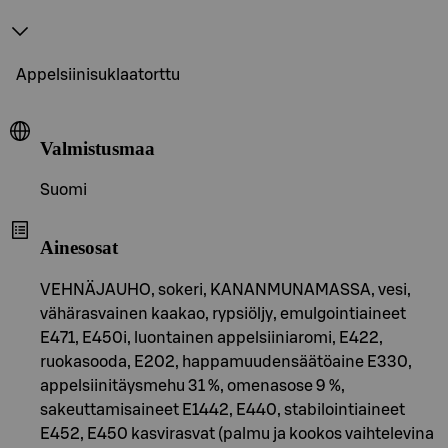
Appelsiinisuklaatorttu
Valmistusmaa
Suomi
Ainesosat
VEHNÄJAUHO, sokeri, KANANMUNAMASSA, vesi,
vähärasvainen kaakao, rypsiöljy, emulgointiaineet
E471, E450i, luontainen appelsiiniaromi, E422,
ruokasooda, E202, happamuudensäätöaine E330,
appelsiinitäysmehu 31 %, omenasose 9 %,
sakeuttamisaineet E1442, E440, stabilointiaineet
E452, E450 kasvirasvat (palmu ja kookos vaihtelevina