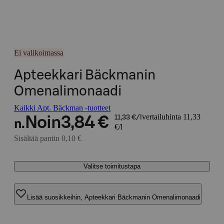
Ei valikoimassa
Apteekkari Bäckmanin
Omenalimonaadi
Kaikki Apt. Bäckman -tuotteet
vertailuhinta 11,33
Noin
3,84 €
11,33 €/l
n.
€/l
Sisältää pantin 0,10 €
Valitse toimitustapa
Lisää suosikkeihin, Apteekkari Bäckmanin Omenalimonaadi