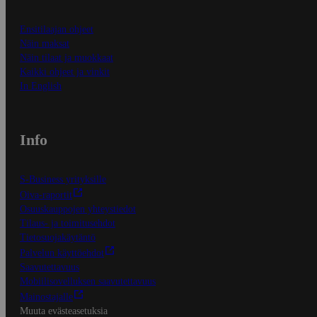
Ensitilaajan ohjeet
Näin maksat
Näin tilaat ja muokkaat
Kaikki ohjeet ja vinkit
In English
Info
S-Business yrityksille
Oiva-raportit
Osuuskauppojen yhteystiedot
Tilaus- ja toimitusehdot
Tietosuojakäytäntö
Palvelun käyttöehdot
Saavutettavuus
Mobiilisovelluksen saavutettavuus
Mainostajalle
Muuta evästeasetuksia