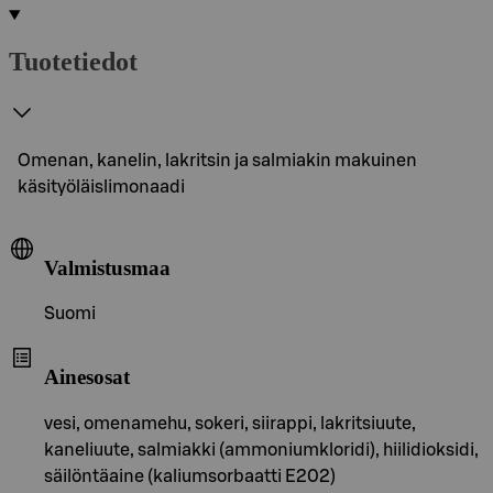
Tuotetiedot
Omenan, kanelin, lakritsin ja salmiakin makuinen
käsityöläislimonaadi
Valmistusmaa
Suomi
Ainesosat
vesi, omenamehu, sokeri, siirappi, lakritsiuute,
kaneliuute, salmiakki (ammoniumkloridi), hiilidioksidi,
säilöntäaine (kaliumsorbaatti E202)