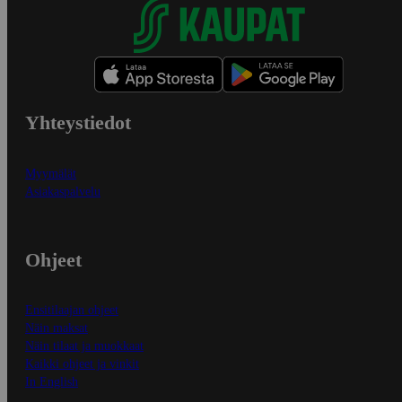
Yhteystiedot
Myymälät
Asiakaspalvelu
Ohjeet
Ensitilaajan ohjeet
Näin maksat
Näin tilaat ja muokkaat
Kaikki ohjeet ja vinkit
In English