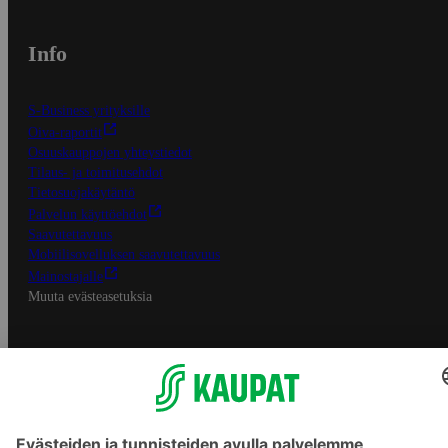
Info
S-Business yrityksille
Oiva-raportit
Osuuskauppojen yhteystiedot
Tilaus- ja toimitusehdot
Tietosuojakäytäntö
Palvelun käyttöehdot
Saavutettavuus
Mobiilisovelluksen saavutettavuus
Mainostajalle
Muuta evästeasetuksia
S-ryhmän palvelut
S-ryhmä