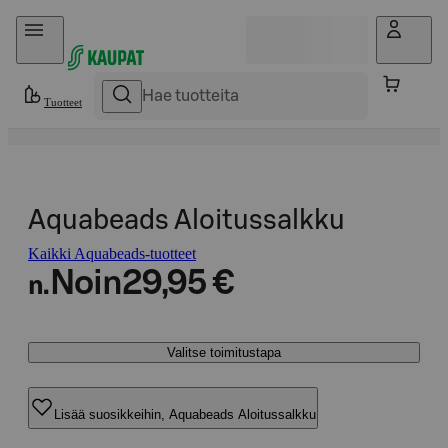
Hyppää sisältöön
Tuotteet
Aquabeads Aloitussalkku
Kaikki Aquabeads-tuotteet
Noin
29,95 €
n.
Valitse toimitustapa
Lisää suosikkeihin, Aquabeads Aloitussalkku