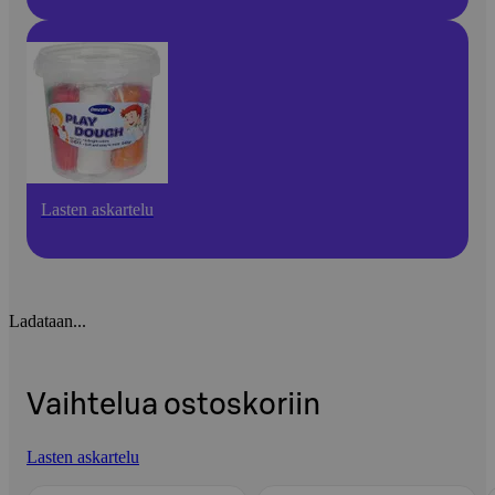
Lasten askartelu
Ladataan...
Vaihtelua ostoskoriin
Lasten askartelu
Ohita listaus