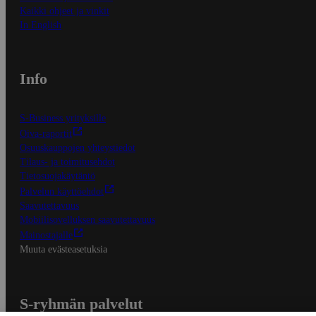
Kaikki ohjeet ja vinkit
In English
Info
S-Business yrityksille
Oiva-raportit
Osuuskauppojen yhteystiedot
Tilaus- ja toimitusehdot
Tietosuojakäytäntö
Palvelun käyttöehdot
Saavutettavuus
Mobiilisovelluksen saavutettavuus
Mainostajalle
Muuta evästeasetuksia
S-ryhmän palvelut