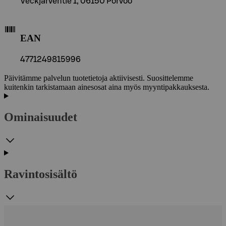
Veckjärventie 1, 06150 Porvoo
EAN
4771249815996
Päivitämme palvelun tuotetietoja aktiivisesti. Suosittelemme
kuitenkin tarkistamaan ainesosat aina myös myyntipakkauksesta.
Ominaisuudet
Ravintosisältö