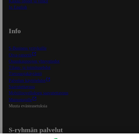
Kaikki ohjeet ja vinkit
In English
Info
S-Business yrityksille
Oiva-raportit
Osuuskauppojen yhteystiedot
Tilaus- ja toimitusehdot
Tietosuojakäytäntö
Palvelun käyttöehdot
Saavutettavuus
Mobiilisovelluksen saavutettavuus
Mainostajalle
Muuta evästeasetuksia
S-ryhmän palvelut