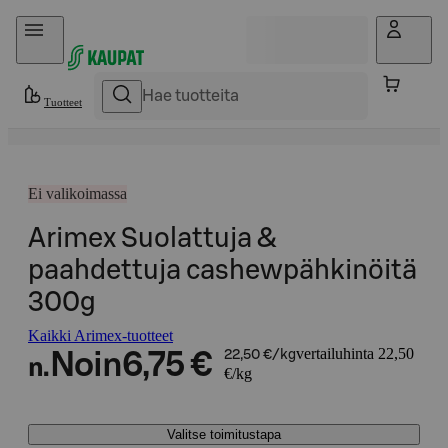
Hyppää sisältöön
Tuotteet
Ei valikoimassa
Arimex Suolattuja &
paahdettuja cashewpähkinöitä
300g
Kaikki Arimex-tuotteet
vertailuhinta 22,50
Noin
6,75 €
22,50 €/kg
n.
€/kg
Valitse toimitustapa