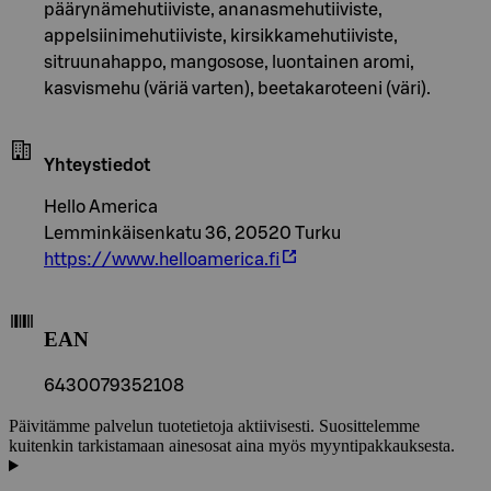
päärynämehutiiviste, ananasmehutiiviste,
appelsiinimehutiiviste, kirsikkamehutiiviste,
sitruunahappo, mangosose, luontainen aromi,
kasvismehu (väriä varten), beetakaroteeni (väri).
Yhteystiedot
Hello America
Lemminkäisenkatu 36, 20520 Turku
https://www.helloamerica.fi
EAN
6430079352108
Päivitämme palvelun tuotetietoja aktiivisesti. Suosittelemme
kuitenkin tarkistamaan ainesosat aina myös myyntipakkauksesta.