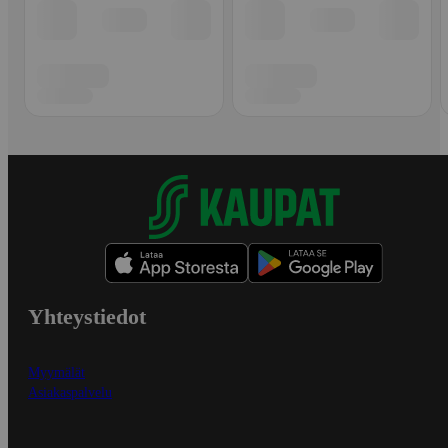
Yhteystiedot
Myymälät
Asiakaspalvelu