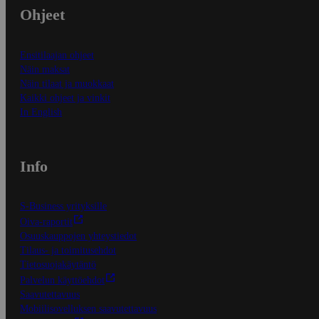
Ohjeet
Ensitilaajan ohjeet
Näin maksat
Näin tilaat ja muokkaat
Kaikki ohjeet ja vinkit
In English
Info
S-Business yrityksille
Oiva-raportit
Osuuskauppojen yhteystiedot
Tilaus- ja toimitusehdot
Tietosuojakäytäntö
Palvelun käyttöehdot
Saavutettavuus
Mobiilisovelluksen saavutettavuus