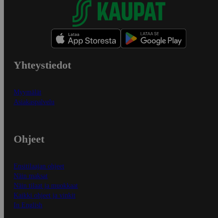
Yhteystiedot
Myymälät
Asiakaspalvelu
Ohjeet
Ensitilaajan ohjeet
Näin maksat
Näin tilaat ja muokkaat
Kaikki ohjeet ja vinkit
In English