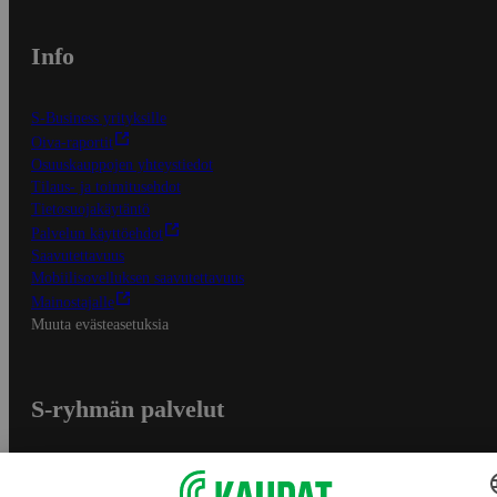
Info
S-Business yrityksille
Oiva-raportit
Osuuskauppojen yhteystiedot
Tilaus- ja toimitusehdot
Tietosuojakäytäntö
Palvelun käyttöehdot
Saavutettavuus
Mobiilisovelluksen saavutettavuus
Mainostajalle
Muuta evästeasetuksia
S-ryhmän palvelut
S-ryhmä