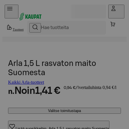
Hyppää sisältöön
Tuotteet
Arla 1,5 L rasvaton maito
Suomesta
Kaikki Arla-tuotteet
vertailuhinta 0,94 €/l
Noin
1,41 €
0,94 €/l
n.
Valitse toimitustapa
Lisää suosikkeihin, Arla 1,5 L rasvaton maito Suomesta