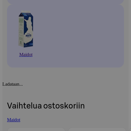
Maidot
Ladataan...
Vaihtelua ostoskoriin
Maidot
Ohita listaus