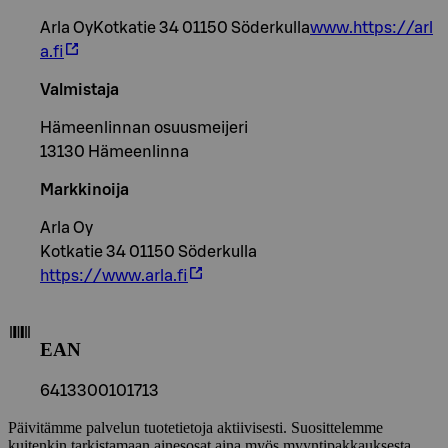
Arla OyKotkatie 34 01150 Söderkulla
www.https://arl
a.fi
Valmistaja
Hämeenlinnan osuusmeijeri
13130 Hämeenlinna
Markkinoija
Arla Oy
Kotkatie 34 01150 Söderkulla
https://www.arla.fi
EAN
6413300101713
Päivitämme palvelun tuotetietoja aktiivisesti. Suosittelemme
kuitenkin tarkistamaan ainesosat aina myös myyntipakkauksesta.