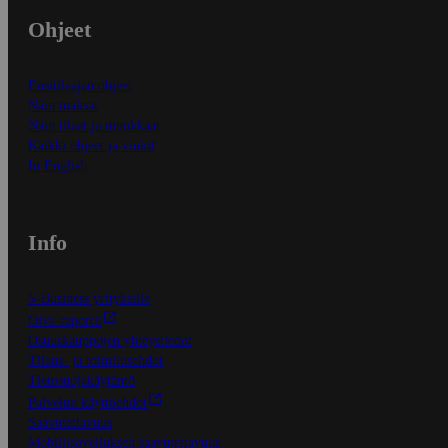
Ohjeet
Ensitilaajan ohjeet
Näin maksat
Näin tilaat ja muokkaat
Kaikki ohjeet ja vinkit
In English
Info
S-Business yrityksille
Oiva-raportit
Osuuskauppojen yhteystiedot
Tilaus- ja toimitusehdot
Tietosuojakäytäntö
Palvelun käyttöehdot
Saavutettavuus
Mobiilisovelluksen saavutettavuus