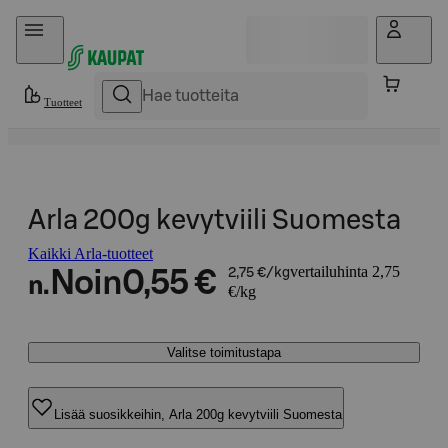
Hyppää sisältöön
Tuotteet
Arla 200g kevytviili Suomesta
Kaikki Arla-tuotteet
vertailuhinta 2,75
Noin
0,55 €
2,75 €/kg
n.
€/kg
Valitse toimitustapa
Lisää suosikkeihin, Arla 200g kevytviili Suomesta