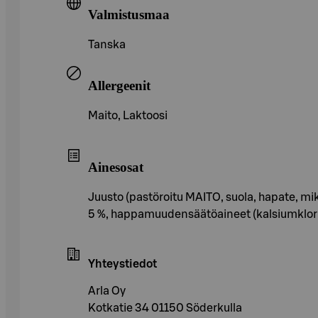
Valmistusmaa
Tanska
Allergeenit
Maito, Laktoosi
Ainesosat
Juusto (pastöroitu MAITO, suola, hapate, mik
5 %, happamuudensäätöaineet (kalsiumklori
Yhteystiedot
Arla Oy
Kotkatie 34 01150 Söderkulla