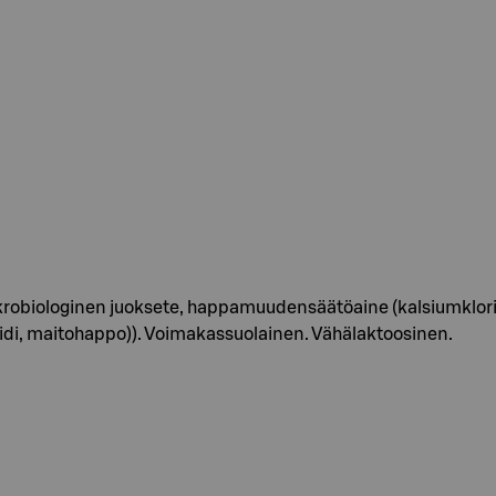
robiologinen juoksete, happamuudensäätöaine (kalsiumkloridi))
di, maitohappo)). Voimakassuolainen. Vähälaktoosinen.