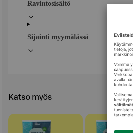
Ravintosisältö
Sijainti myymälässä
Katso myös