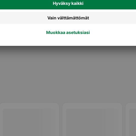
ot
Feta- ja salaattijuustot