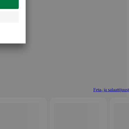
Feta- ja salaattijuus