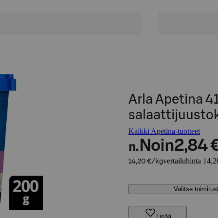
Arla Apetina 4
salaattijuusto
Kaikki Apetina-tuotteet
Noin
2,84 
n.
vertailuhinta 14,2
14,20 €/kg
Valitse toimitu
Lisää