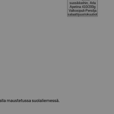
suosikkeihin, Arla
Apetina 410/200g
Valkosipuli-Persilja
salaattijuustokuutiot
ljalla maustetussa suolaliemessä.