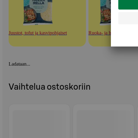
Juustot, tofut ja kasvipohjaiset
Ruoka- ja herkuttelujuust
Ladataan...
Vaihtelua ostoskoriin
Ohita listaus