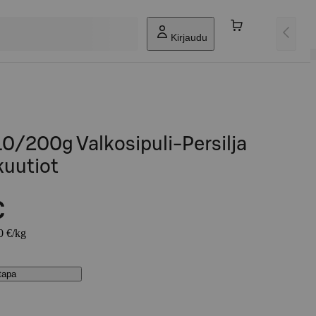
Kirjaudu
10/200g Valkosipuli-Persilja
kuutiot
€
0 €/kg
stapa