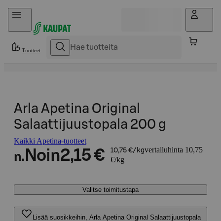
Hyppää sisältöön
Tuotteet
Arla Apetina Original
Salaattijuustopala 200 g
Kaikki Apetina-tuotteet
vertailuhinta 10,75
Noin
2,15 €
10,75 €/kg
n.
€/kg
Valitse toimitustapa
Lisää suosikkeihin, Arla Apetina Original Salaattijuustopala