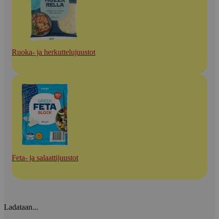
Ruoka- ja herkuttelujuustot
Feta- ja salaattijuustot
Ladataan...