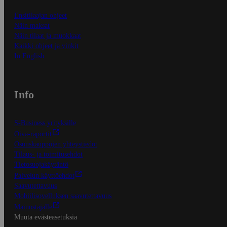
Ensitilaajan ohjeet
Näin maksat
Näin tilaat ja muokkaat
Kaikki ohjeet ja vinkit
In English
Info
S-Business yrityksille
Oiva-raportit
Osuuskauppojen yhteystiedot
Tilaus- ja toimitusehdot
Tietosuojakäytäntö
Palvelun käyttöehdot
Saavutettavuus
Mobiilisovelluksen saavutettavuus
Mainostajalle
Muuta evästeasetuksia