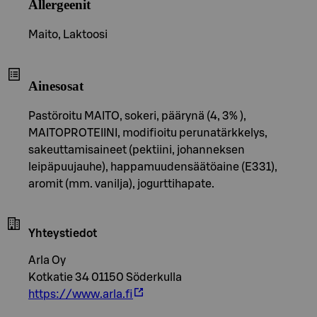
Allergeenit
Maito, Laktoosi
Ainesosat
Pastöroitu MAITO, sokeri, päärynä (4, 3% ),
MAITOPROTEIINI, modifioitu perunatärkkelys,
sakeuttamisaineet (pektiini, johanneksen
leipäpuujauhe), happamuudensäätöaine (E331),
aromit (mm. vanilja), jogurttihapate.
Yhteystiedot
Arla Oy
Kotkatie 34 01150 Söderkulla
https://www.arla.fi