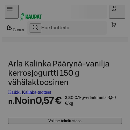
Hyppää sisältöön
Tuotteet
Arla Kalinka Päärynä-vanilja
kerrosjogurtti 150 g
vähälaktoosinen
Kaikki Kalinka-tuotteet
vertailuhinta 3,80
Noin
0,57 €
3,80 €/kg
n.
€/kg
Valitse toimitustapa