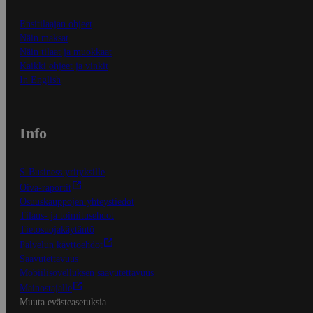
Ensitilaajan ohjeet
Näin maksat
Näin tilaat ja muokkaat
Kaikki ohjeet ja vinkit
In English
Info
S-Business yrityksille
Oiva-raportit
Osuuskauppojen yhteystiedot
Tilaus- ja toimitusehdot
Tietosuojakäytäntö
Palvelun käyttöehdot
Saavutettavuus
Mobiilisovelluksen saavutettavuus
Mainostajalle
Muuta evästeasetuksia