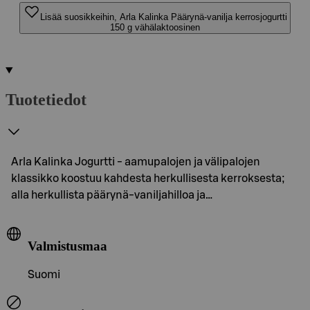
Lisää suosikkeihin, Arla Kalinka Päärynä-vanilja kerrosjogurtti
150 g vähälaktoosinen
Tuotetiedot
Arla Kalinka Jogurtti - aamupalojen ja välipalojen
klassikko koostuu kahdesta herkullisesta kerroksesta;
alla herkullista päärynä-vaniljahilloa ja…
Valmistusmaa
Suomi