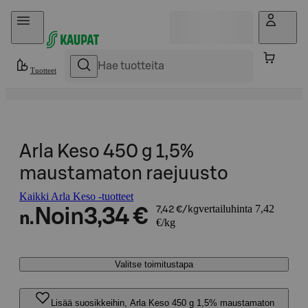
Hyppää sisältöön
Tuotteet
Arla Keso 450 g 1,5%
maustamaton raejuusto
Kaikki Arla Keso -tuotteet
vertailuhinta 7,42
Noin
3,34 €
7,42 €/kg
n.
€/kg
Valitse toimitustapa
Lisää suosikkeihin, Arla Keso 450 g 1,5% maustamaton