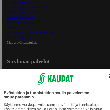
Oiva-raportit
Osuuskauppojen yhteystiedot
Tilaus- ja toimitusehdot
Tietosuojakäytäntö
Palvelun käyttöehdot
Saavutettavuus
Mobiilisovelluksen saavutettavuus
Mainostajalle
Muuta evästeasetuksia
S-ryhmän palvelut
S-ryhmä
Asiakasomistajuus
Yhteishyvä Ruoka -sovellus
S-ostoslista -sovellus
Prisma.fi
Sokos.fi
S-Pankki