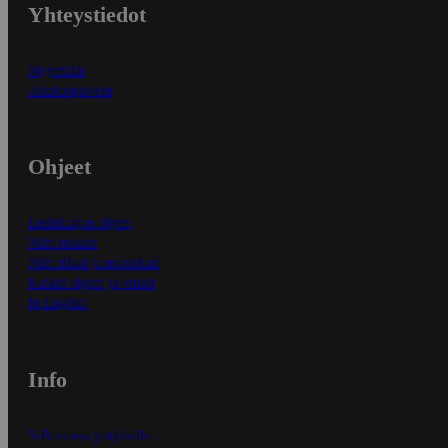
Yhteystiedot
Myymälät
Asiakaspalvelu
Ohjeet
Ensitilaajan ohjeet
Näin maksat
Näin tilaat ja muokkaat
Kaikki ohjeet ja vinkit
In English
Info
S-Business yrityksille