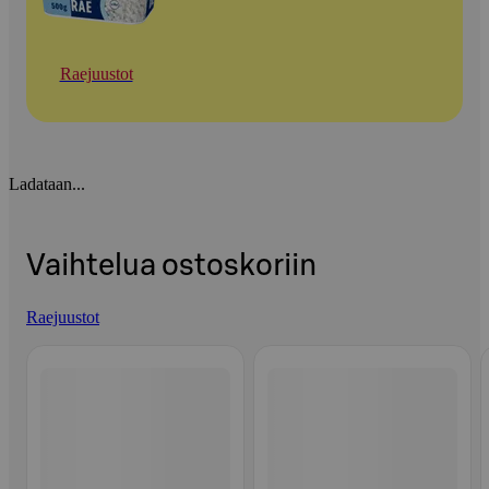
Raejuustot
Ladataan...
Vaihtelua ostoskoriin
Raejuustot
Ohita listaus