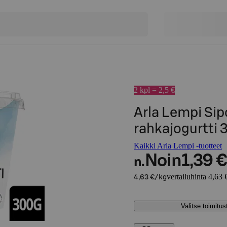
2 kpl = 2,5 €
Arla Lempi Sip
rahkajogurtti 
Kaikki Arla Lempi -tuotteet
Noin
1,39 €
n.
vertailuhinta 4,63 
4,63 €/kg
Valitse toimitu