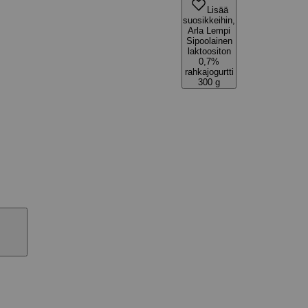
Lisää
suosikkeihin,
Arla Lempi
Sipoolainen
laktoositon
0,7%
rahkajogurtti
300 g