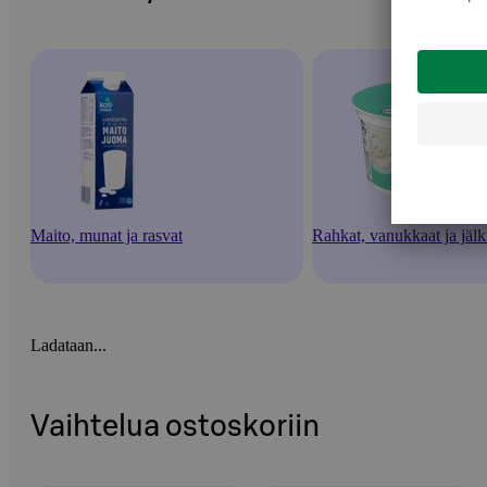
Maito, munat ja rasvat
Rahkat, vanukkaat ja jälk
Ladataan...
Vaihtelua ostoskoriin
Ohita listaus