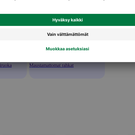
iruoka
Maustamattomat rahkat