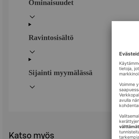
Ominaisuudet
Ravintosisältö
Sijainti myymälässä
Katso myös