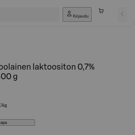
Kirjaudu
oolainen laktoositon 0,7%
300 g
€/kg
stapa