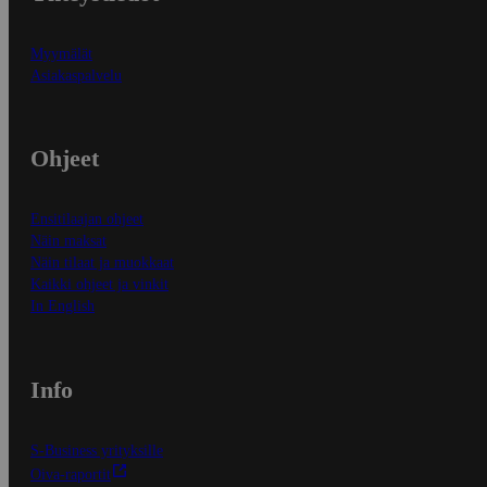
Myymälät
Asiakaspalvelu
Ohjeet
Ensitilaajan ohjeet
Näin maksat
Näin tilaat ja muokkaat
Kaikki ohjeet ja vinkit
In English
Info
S-Business yrityksille
Oiva-raportit