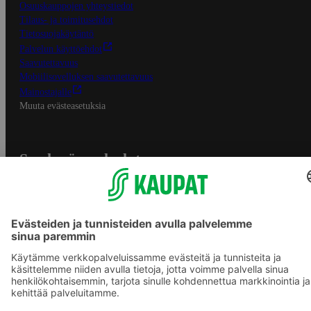
Osuuskauppojen yhteystiedot
Tilaus- ja toimitusehdot
Tietosuojakäytäntö
Palvelun käyttöehdot
Saavutettavuus
Mobiilisovelluksen saavutettavuus
Mainostajalle
Muuta evästeasetuksia
S-ryhmän palvelut
S-ryhmä
Asiakasomistajuus
Yhteishyvä Ruoka -sovellus
S-ostoslista -sovellus
Prisma.fi
Sokos.fi
S-Pankki
Yhteishyvä