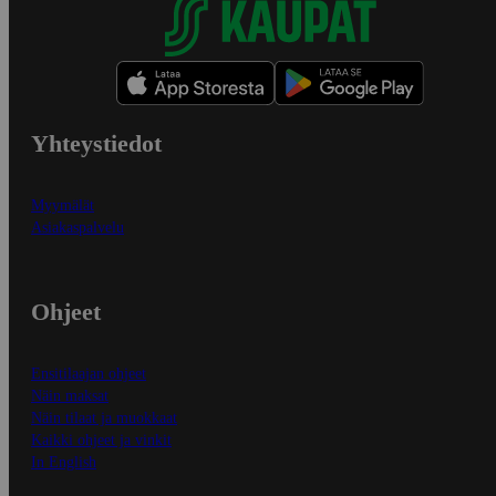
Yhteystiedot
Myymälät
Asiakaspalvelu
Ohjeet
Ensitilaajan ohjeet
Näin maksat
Näin tilaat ja muokkaat
Kaikki ohjeet ja vinkit
In English