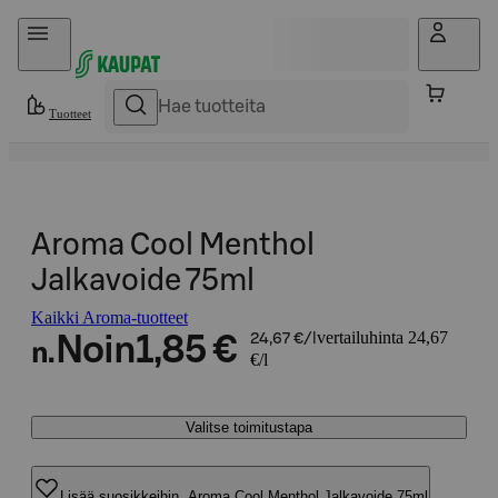
Hyppää sisältöön
Tuotteet
Aroma Cool Menthol
Jalkavoide 75ml
Kaikki Aroma-tuotteet
vertailuhinta 24,67
Noin
1,85 €
24,67 €/l
n.
€/l
Valitse toimitustapa
Lisää suosikkeihin, Aroma Cool Menthol Jalkavoide 75ml