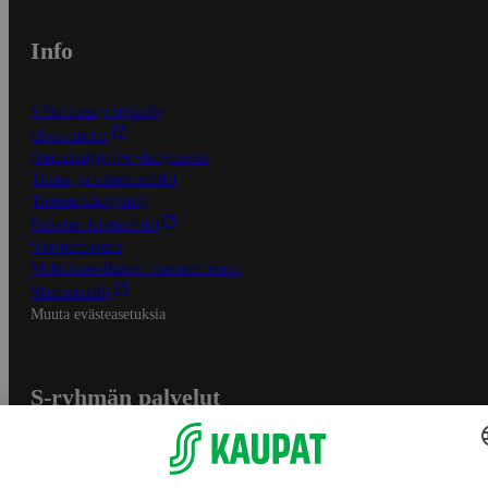
Info
S-Business yrityksille
Oiva-raportit
Osuuskauppojen yhteystiedot
Tilaus- ja toimitusehdot
Tietosuojakäytäntö
Palvelun käyttöehdot
Saavutettavuus
Mobiilisovelluksen saavutettavuus
Mainostajalle
Muuta evästeasetuksia
S-ryhmän palvelut
S-ryhmä
Asiakasomistajuus