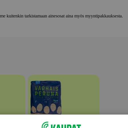
lemme kuitenkin tarkistamaan ainesosat aina myös myyntipakkauksesta.
Perunat