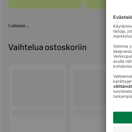
Ladataan...
Vaihtelua ostoskoriin
Ohita listaus