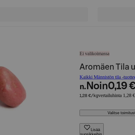
Ei valikoimassa
Aromäen Tila 
Kaikki Männistön tila -tuotte
Noin
0,19 
n.
vertailuhinta 1,28 
1,28 €/kg
Valitse toimitu
Lisää
suosikkeihin,