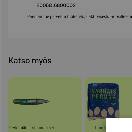
2005816800002
Päivitämme palvelun tuotetietoja aktiivisesti. Suositte
Katso myös
Hedelmät ja vihannekset
Juurekset