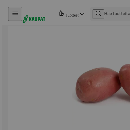
Hyppää sisältöön
Tuotteet