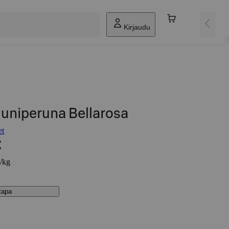
Kirjaudu
uuniperuna Bellarosa
et
€
€/kg
stapa