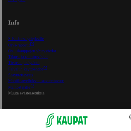
Info
S-Business yrityksille
Oiva-raportit
Osuuskauppojen yhteystiedot
Tilaus- ja toimitusehdot
Tietosuojakäytäntö
Palvelun käyttöehdot
Saavutettavuus
Mobiilisovelluksen saavutettavuus
Mainostajalle
Muuta evästeasetuksia
S-ryhmän palvelut