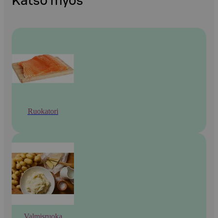
Katso myös
Ruokatori
Valmisruoka