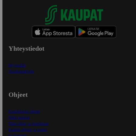
Yhteystiedot
Myymälät
Asiakaspalvelu
Ohjeet
Ensitilaajan ohjeet
Näin maksat
Näin tilaat ja muokkaat
Kaikki ohjeet ja vinkit
In English