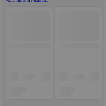
Valmiit ateriat ja aterian osat
Ohita listaus