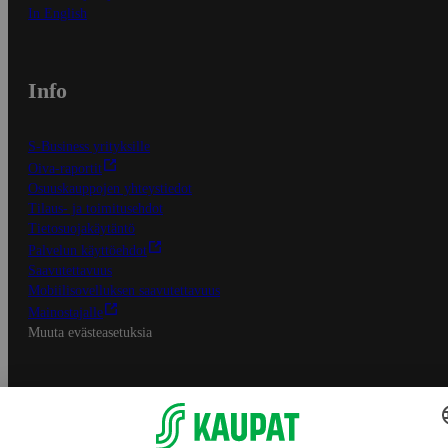
In English
Info
S-Business yrityksille
Oiva-raportit
Osuuskauppojen yhteystiedot
Tilaus- ja toimitusehdot
Tietosuojakäytäntö
Palvelun käyttöehdot
Saavutettavuus
Mobiilisovelluksen saavutettavuus
Mainostajalle
Muuta evästeasetuksia
S-ryhmän palvelut