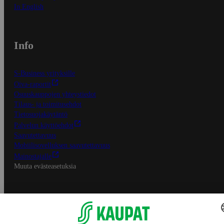
In English
Info
S-Business yrityksille
Oiva-raportit
Osuuskauppojen yhteystiedot
Tilaus- ja toimitusehdot
Tietosuojakäytäntö
Palvelun käyttöehdot
Saavutettavuus
Mobiilisovelluksen saavutettavuus
Mainostajalle
Muuta evästeasetuksia
S-ryhmän palvelut