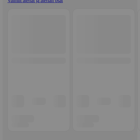
Valmiit ateriat ja aterian osat
Ohita listaus