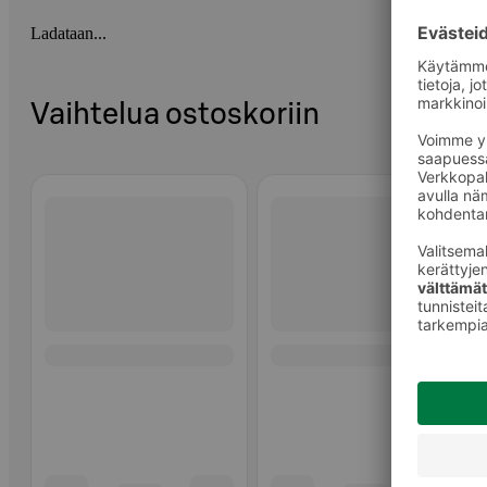
Ladataan...
Vaihtelua ostoskoriin
Ohita listaus