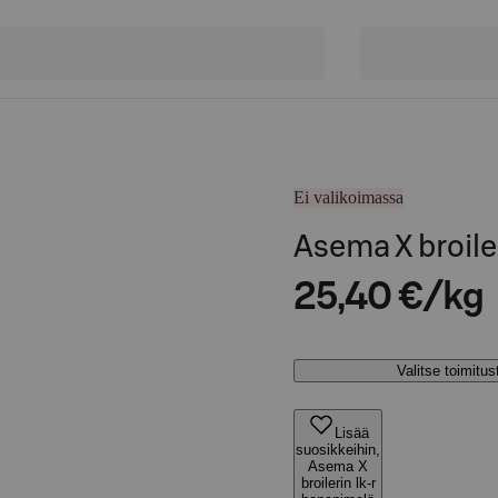
Ei valikoimassa
Asema X broile
25,40 €/kg
Valitse toimitu
Lisää
suosikkeihin,
Asema X
broilerin lk-r