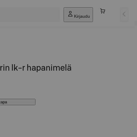
Kirjaudu
rin lk-r hapanimelä
stapa