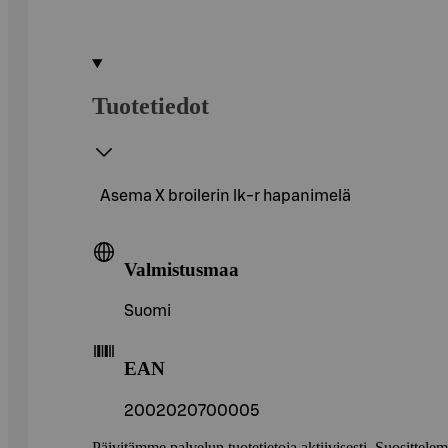
Tuotetiedot
Asema X broilerin lk-r hapanimelä
Valmistusmaa
Suomi
EAN
2002020700005
Päivitämme palvelun tuotetietoja aktiivisesti. Suositte