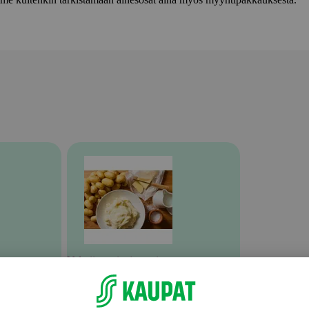
Valmiit ateriat ja aterian osat