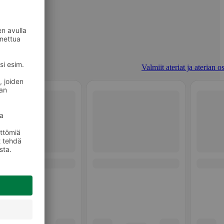
Valmiit ateriat ja aterian o