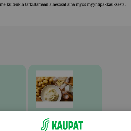
lemme kuitenkin tarkistamaan ainesosat aina myös myyntipakkauksesta.
Valmiit ateriat ja aterian osat