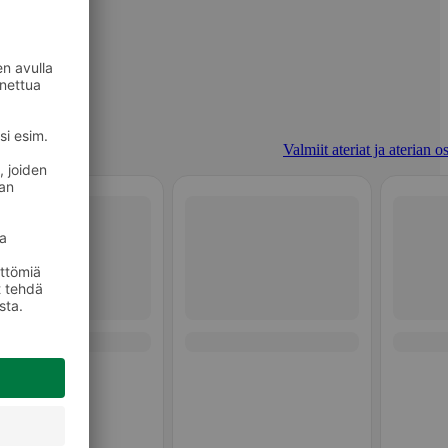
Valmiit ateriat ja aterian o