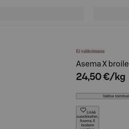
Ei valikoimassa
Asema X broile
24,50 €/kg
Valitse toimitu
Lisää
suosikkeihin,
Asema X
broilerin