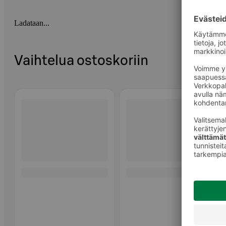
Ladataan...
Vaihtelua ostoskoriin
Ohita listaus