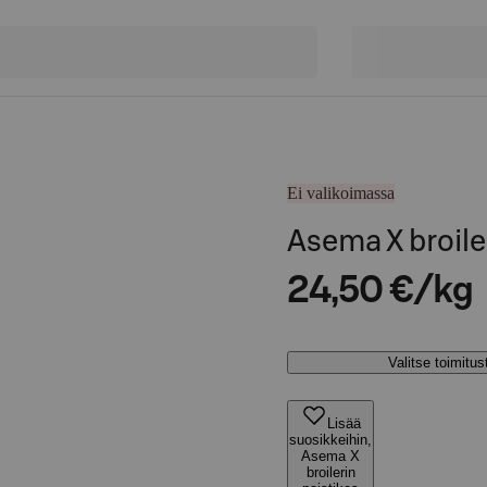
Ei valikoimassa
Asema X broiler
24,50 €/kg
Valitse toimitu
Lisää
suosikkeihin,
Asema X
broilerin