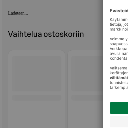
Ladataan...
Vaihtelua ostoskoriin
Ohita listaus