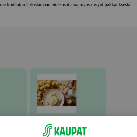
lemme kuitenkin tarkistamaan ainesosat aina myös myyntipakkauksesta.
Valmiit ateriat ja aterian osat