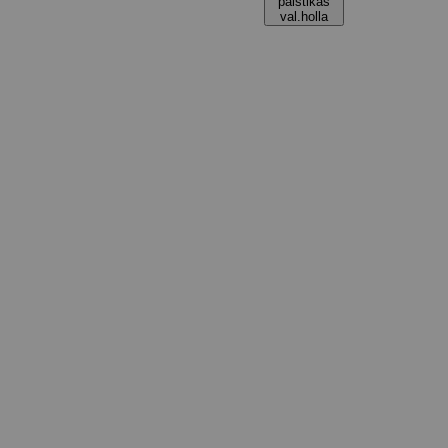
paistikas
val.holla