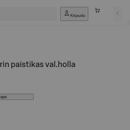
Kirjaudu
in paistikas val.holla
stapa