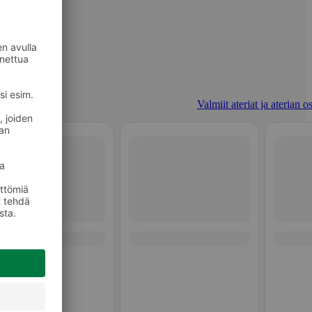
Valmiit ateriat ja aterian o