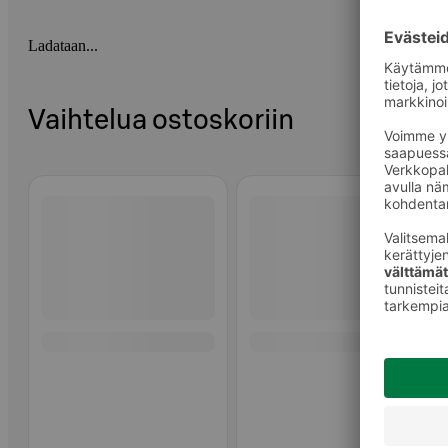
Ladataan...
Vaihtelua ostoskoriin
Ohita listaus