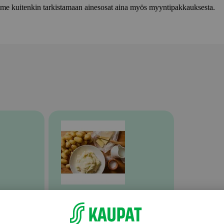
lemme kuitenkin tarkistamaan ainesosat aina myös myyntipakkauksesta.
Valmiit ateriat ja aterian osat