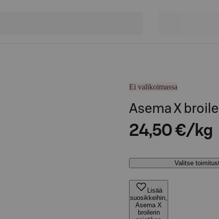
Ei valikoimassa
Asema X broiler
24,50 €/kg
Valitse toimitu
Lisää
suosikkeihin,
Asema X
broilerin