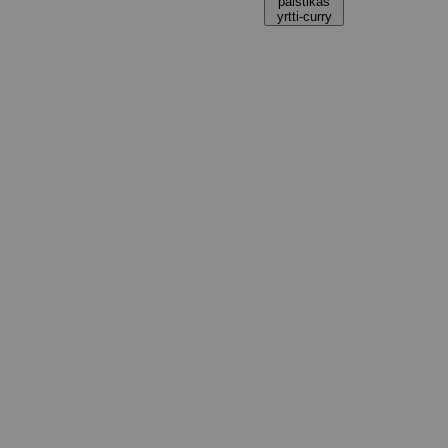
paistikas
yrtti-curry