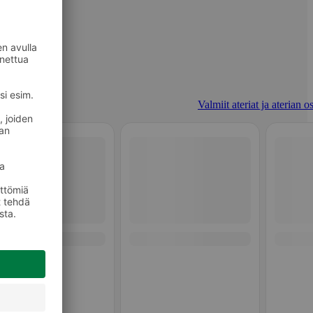
Valmiit ateriat ja aterian o