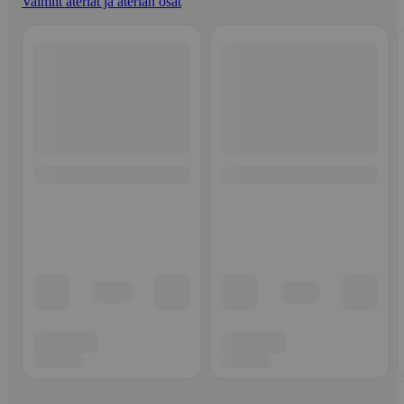
Valmiit ateriat ja aterian osat
Ohita listaus