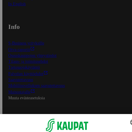
In English
Info
S-Business yrityksille
Oiva-raportit
Osuuskauppojen yhteystiedot
Tilaus- ja toimitusehdot
Tietosuojakäytäntö
Palvelun käyttöehdot
Saavutettavuus
Mobiilisovelluksen saavutettavuus
Mainostajalle
Muuta evästeasetuksia
S-ryhmän palvelut