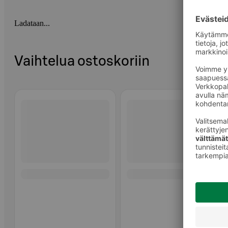
Ladataan...
Vaihtelua ostoskoriin
Ohita listaus