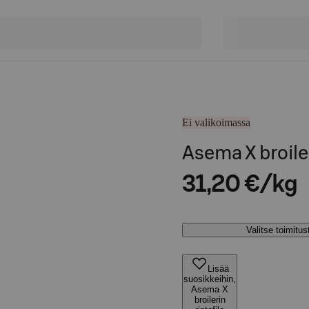
Ei valikoimassa
Asema X broiler
31,20 €/kg
Valitse toimitu
Lisää
suosikkeihin,
Asema X
broilerin