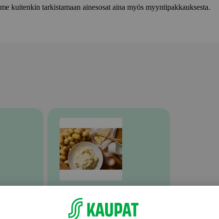
lemme kuitenkin tarkistamaan ainesosat aina myös myyntipakkauksesta.
Valmiit ateriat ja aterian osat