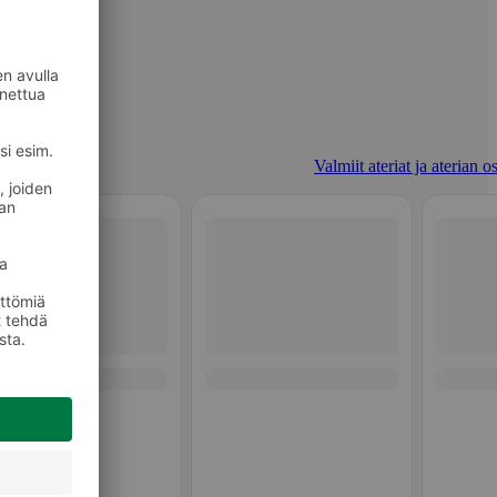
Valmiit ateriat ja aterian o