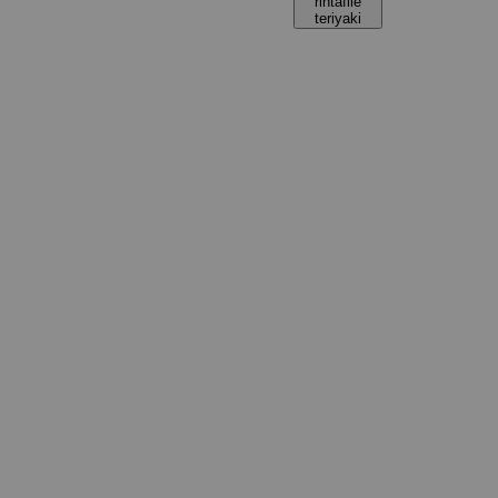
rintafile
teriyaki