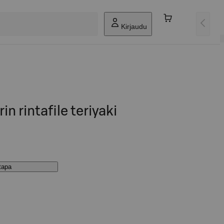
Kirjaudu
in rintafile teriyaki
stapa