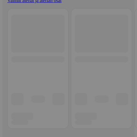
Valmiit ateriat ja aterian osat
Ohita listaus