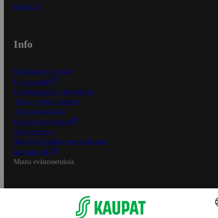
In English
Info
S-Business yrityksille
Oiva-raportit
Osuuskauppojen yhteystiedot
Tilaus- ja toimitusehdot
Tietosuojakäytäntö
Palvelun käyttöehdot
Saavutettavuus
Mobiilisovelluksen saavutettavuus
Mainostajalle
Muuta evästeasetuksia
S-ryhmän palvelut