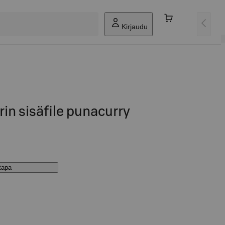
Kirjaudu
rin sisäfile punacurry
stapa