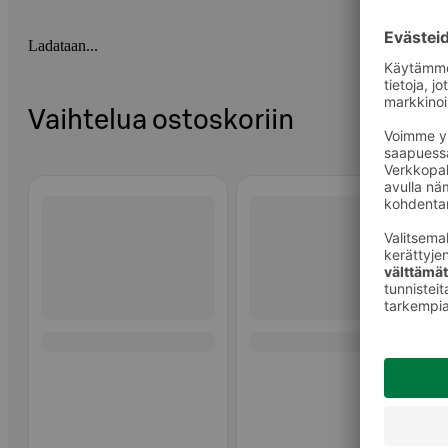
Ladataan...
Vaihtelua ostoskoriin
Ohita listaus