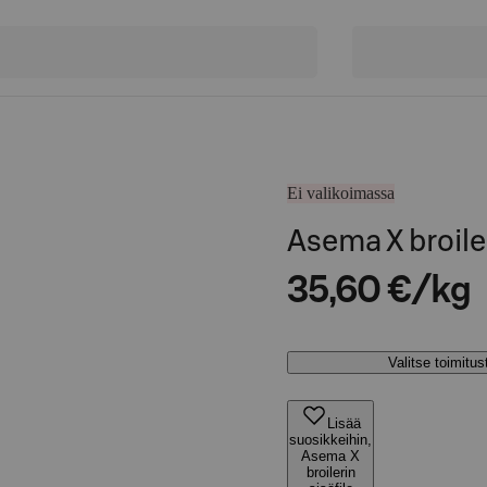
Ei valikoimassa
Asema X broile
35,60 €/kg
Valitse toimitu
Lisää
suosikkeihin,
Asema X
broilerin