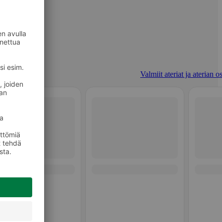
Valmiit ateriat ja aterian o