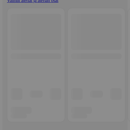
Valmiit ateriat ja aterian osat
Ohita listaus