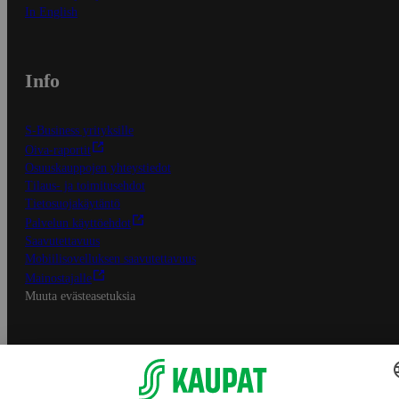
In English
Info
S-Business yrityksille
Oiva-raportit
Osuuskauppojen yhteystiedot
Tilaus- ja toimitusehdot
Tietosuojakäytäntö
Palvelun käyttöehdot
Saavutettavuus
Mobiilisovelluksen saavutettavuus
Mainostajalle
Muuta evästeasetuksia
S-ryhmän palvelut