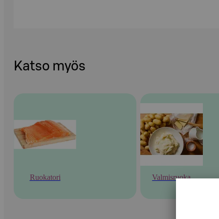
Katso myös
Ruokatori
Valmisruoka