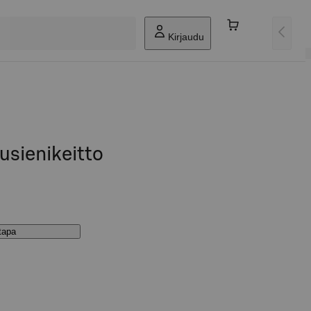
Kirjaudu
usienikeitto
stapa