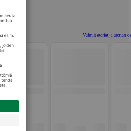
Valmiit ateriat ja aterian o