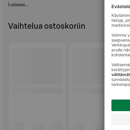
Ladataan...
Vaihtelua ostoskoriin
Ohita listaus