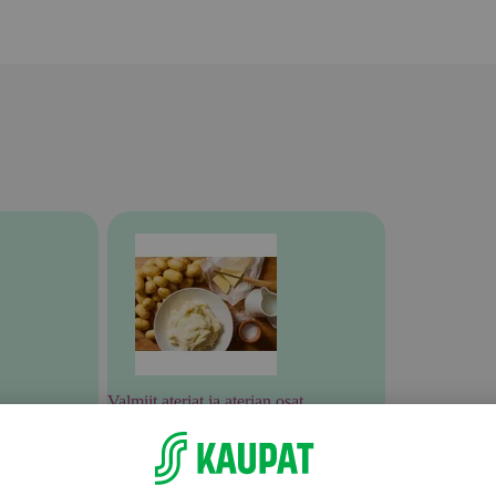
Valmiit ateriat ja aterian osat