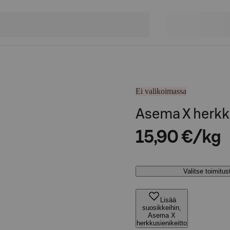
Ei valikoimassa
Asema X herkk
15,90 €/kg
Valitse toimitu
Lisää
suosikkeihin,
Asema X
herkkusienikeitto