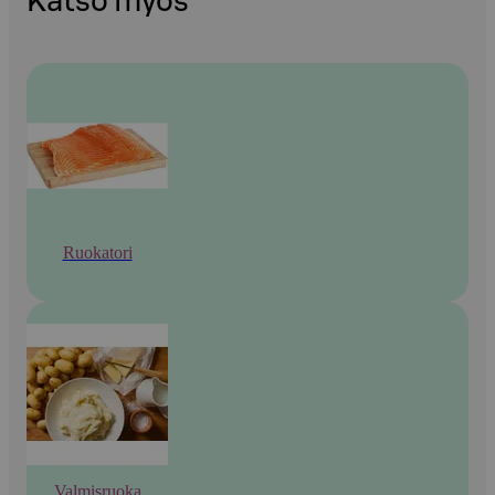
Katso myös
Ruokatori
Valmisruoka