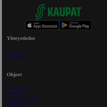
Yhteystiedot
Myymälät
Asiakaspalvelu
Ohjeet
Ensitilaajan ohjeet
Näin maksat
Näin tilaat ja muokkaat
Kaikki ohjeet ja vinkit
In English