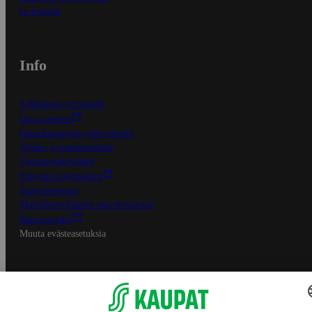
In English
Info
S-Business yrityksille
Oiva-raportit
Osuuskauppojen yhteystiedot
Tilaus- ja toimitusehdot
Tietosuojakäytäntö
Palvelun käyttöehdot
Saavutettavuus
Mobiilisovelluksen saavutettavuus
Mainostajalle
Muuta evästeasetuksia
S-ryhmän palvelut