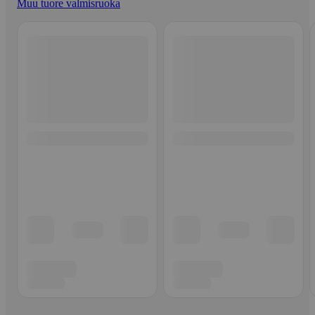
Muu tuore valmisruoka
Ohita listaus