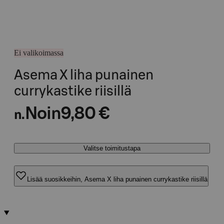
Ei valikoimassa
Asema X liha punainen
currykastike riisillä
Noin
9,80 €
n.
Valitse toimitustapa
Lisää suosikkeihin, Asema X liha punainen currykastike riisillä