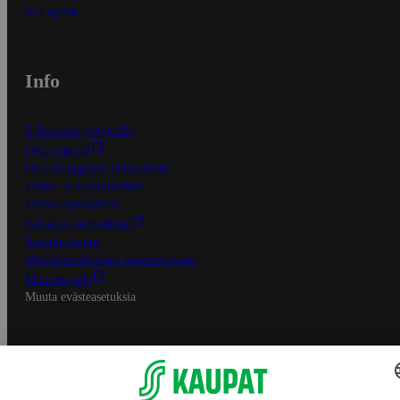
In English
Info
S-Business yrityksille
Oiva-raportit
Osuuskauppojen yhteystiedot
Tilaus- ja toimitusehdot
Tietosuojakäytäntö
Palvelun käyttöehdot
Saavutettavuus
Mobiilisovelluksen saavutettavuus
Mainostajalle
Muuta evästeasetuksia
S-ryhmän palvelut