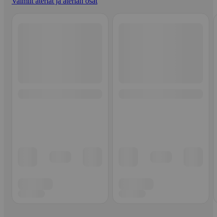
Valmiit ateriat ja aterian osat
Ohita listaus