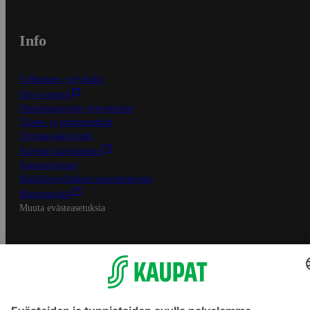
Info
S-Business yrityksille
Oiva-raportit
Osuuskauppojen yhteystiedot
Tilaus- ja toimitusehdot
Tietosuojakäytäntö
Palvelun käyttöehdot
Saavutettavuus
Mobiilisovelluksen saavutettavuus
Mainostajalle
Muuta evästeasetuksia
S-ryhmän palvelut
S-ryhmä