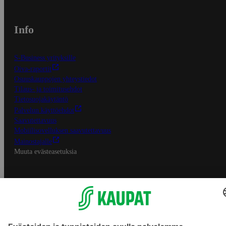
Info
S-Business yrityksille
Oiva-raportit
Osuuskauppojen yhteystiedot
Tilaus- ja toimitusehdot
Tietosuojakäytäntö
Palvelun käyttöehdot
Saavutettavuus
Mobiilisovelluksen saavutettavuus
Mainostajalle
Muuta evästeasetuksia
S-ryhmän palvelut
S-ryhmä