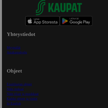
Yhteystiedot
Myymälät
Asiakaspalvelu
Ohjeet
Ensitilaajan ohjeet
Näin maksat
Näin tilaat ja muokkaat
Kaikki ohjeet ja vinkit
In English