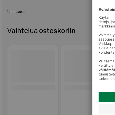
Ladataan...
Vaihtelua ostoskoriin
Ohita listaus