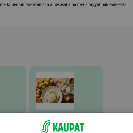
lemme kuitenkin tarkistamaan ainesosat aina myös myyntipakkauksesta.
Valmiit ateriat ja aterian osat