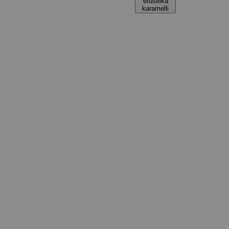
etuselkä
karamelli