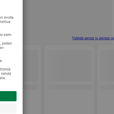
Valmiit ateriat ja aterian o