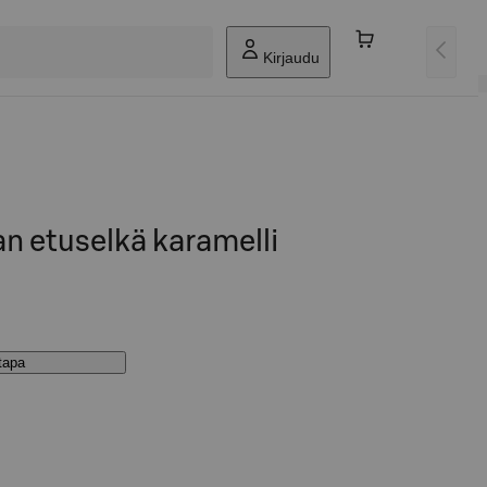
Kirjaudu
n etuselkä karamelli
stapa