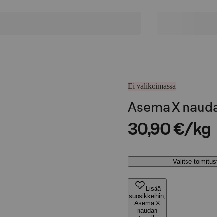
Ei valikoimassa
Asema X nauda
30,90 €/kg
Valitse toimitu
Lisää
suosikkeihin,
Asema X
naudan