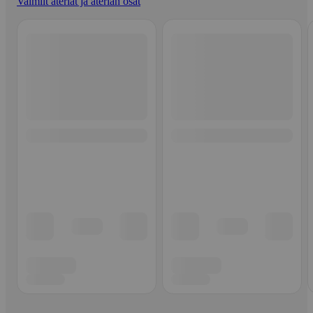
Valmiit ateriat ja aterian osat
Ohita listaus