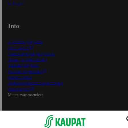
In English
Info
S-Business yrityksille
Oiva-raportit
Osuuskauppojen yhteystiedot
Tilaus- ja toimitusehdot
Tietosuojakäytäntö
Palvelun käyttöehdot
Saavutettavuus
Mobiilisovelluksen saavutettavuus
Mainostajalle
Muuta evästeasetuksia
S-ryhmän palvelut