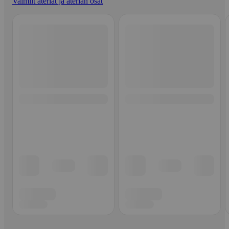
Valmiit ateriat ja aterian osat
Ohita listaus