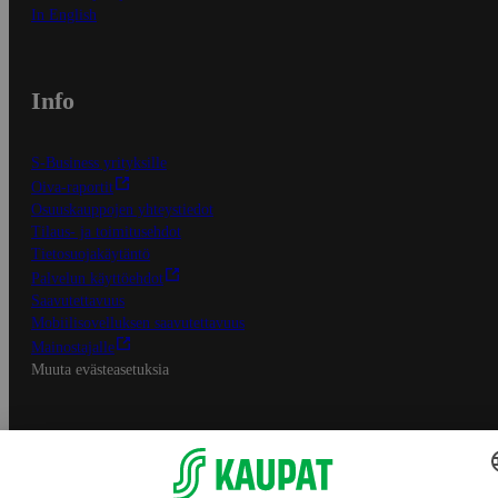
In English
Info
S-Business yrityksille
Oiva-raportit
Osuuskauppojen yhteystiedot
Tilaus- ja toimitusehdot
Tietosuojakäytäntö
Palvelun käyttöehdot
Saavutettavuus
Mobiilisovelluksen saavutettavuus
Mainostajalle
Muuta evästeasetuksia
S-ryhmän palvelut