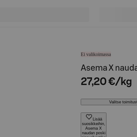
Ei valikoimassa
Asema X nauda
27,20 €/kg
Valitse toimitu
Lisää
suosikkeihin,
Asema X
naudan poski