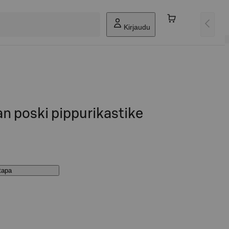
Kirjaudu
n poski pippurikastike
stapa