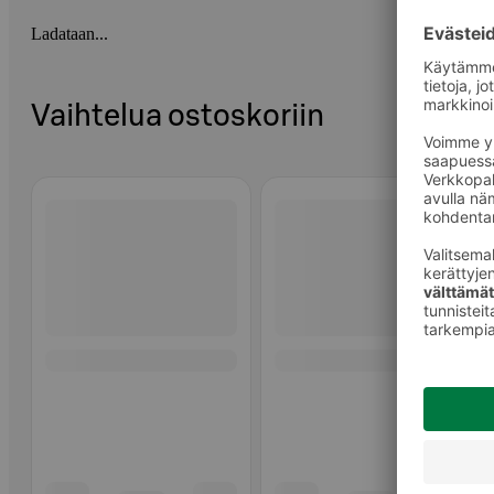
Ladataan...
Vaihtelua ostoskoriin
Ohita listaus