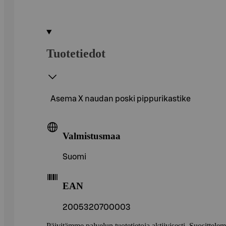
Tuotetiedot
Asema X naudan poski pippurikastike
Valmistusmaa
Suomi
EAN
2005320700003
Päivitämme palvelun tuotetietoja aktiivisesti. Suositte