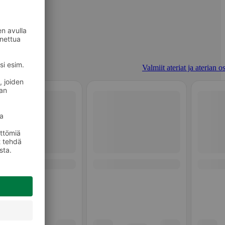
Valmiit ateriat ja aterian o