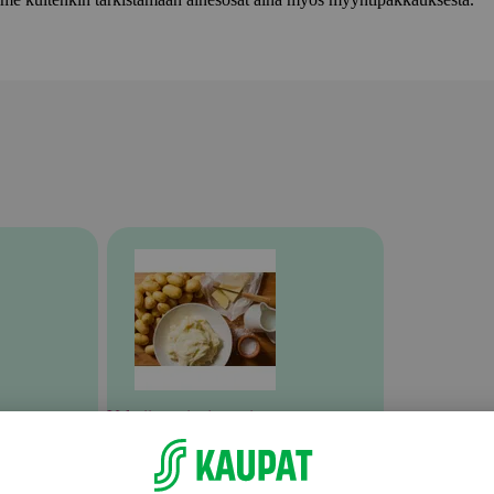
Valmiit ateriat ja aterian osat