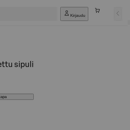
Kirjaudu
ttu sipuli
stapa