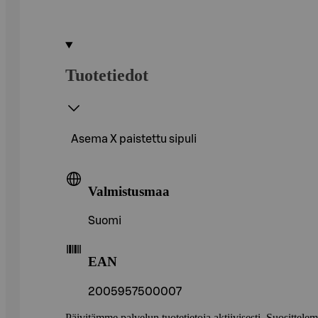
Tuotetiedot
Asema X paistettu sipuli
Valmistusmaa
Suomi
EAN
2005957500007
Päivitämme palvelun tuotetietoja aktiivisesti. Suositte