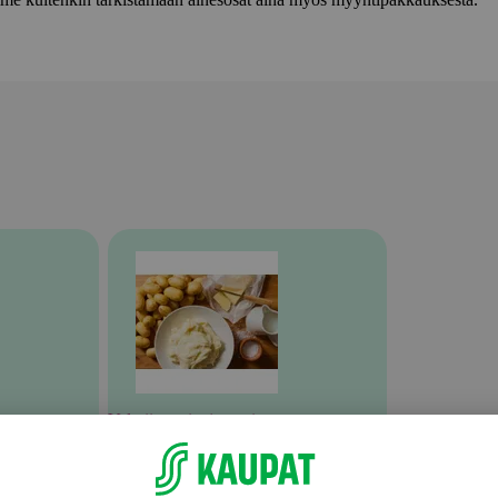
Valmiit ateriat ja aterian osat