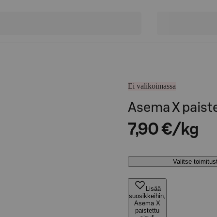
Ei valikoimassa
Asema X paiste
7,90 €/kg
Valitse toimitu
Lisää
suosikkeihin,
Asema X
paistettu