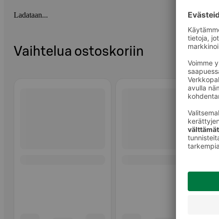
Ladataan...
Vaihtelua ostoskoriin
Ohita listaus