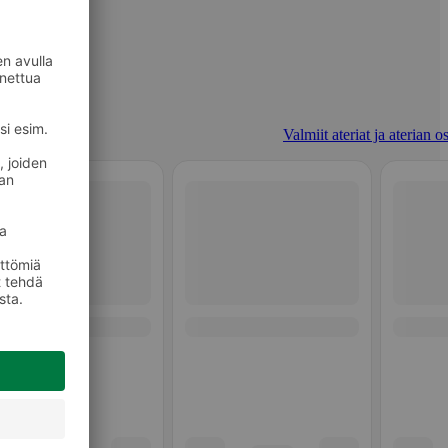
Valmiit ateriat ja aterian o