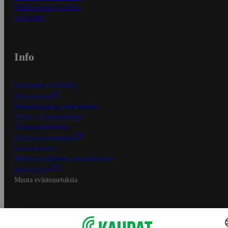
Kaikki ohjeet ja vinkit
In English
Info
S-Business yrityksille
Oiva-raportit
Osuuskauppojen yhteystiedot
Tilaus- ja toimitusehdot
Tietosuojakäytäntö
Palvelun käyttöehdot
Saavutettavuus
Mobiilisovelluksen saavutettavuus
Mainostajalle
Muuta evästeasetuksia
S-ryhmän palvelut