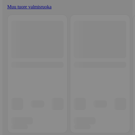
Muu tuore valmisruoka
Ohita listaus