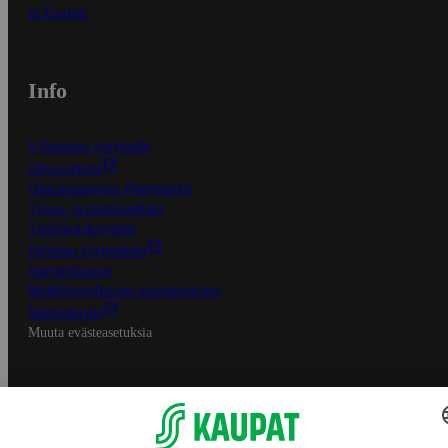
In English
Info
S-Business yrityksille
Oiva-raportit
Osuuskauppojen yhteystiedot
Tilaus- ja toimitusehdot
Tietosuojakäytäntö
Palvelun käyttöehdot
Saavutettavuus
Mobiilisovelluksen saavutettavuus
Mainostajalle
Muuta evästeasetuksia
S-ryhmän palvelut