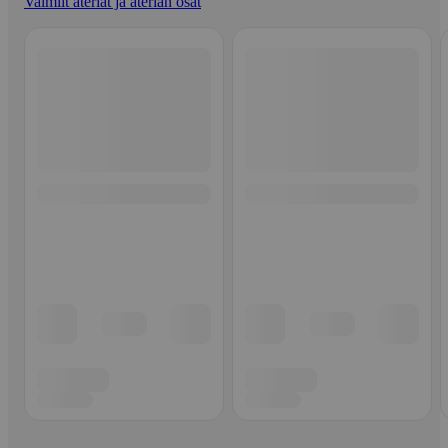
Valmiit ateriat ja aterian osat
Ohita listaus