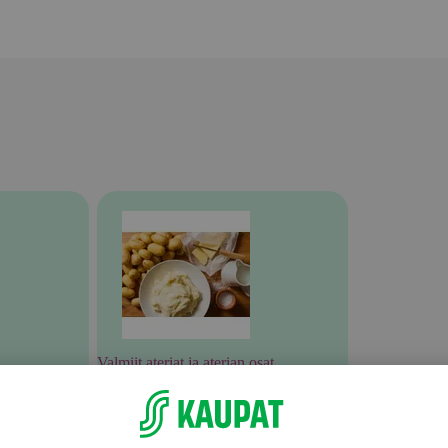
Valmiit ateriat ja aterian osat