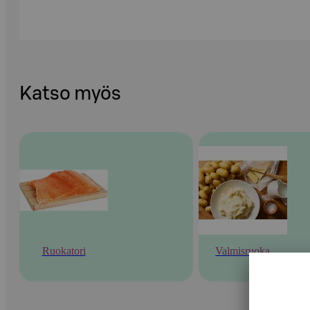
Katso myös
Ruokatori
Valmisruoka