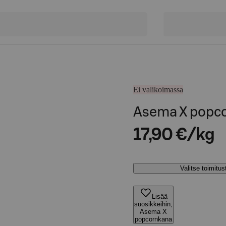
Ei valikoimassa
Asema X popc
17,90 €/kg
Valitse toimitu
Lisää
suosikkeihin,
Asema X
popcornkana