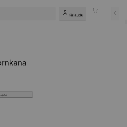
Kirjaudu
ornkana
stapa