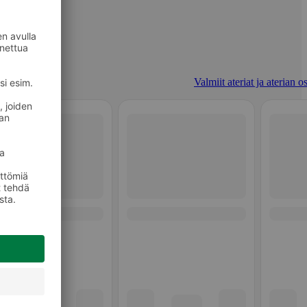
Valmiit ateriat ja aterian o