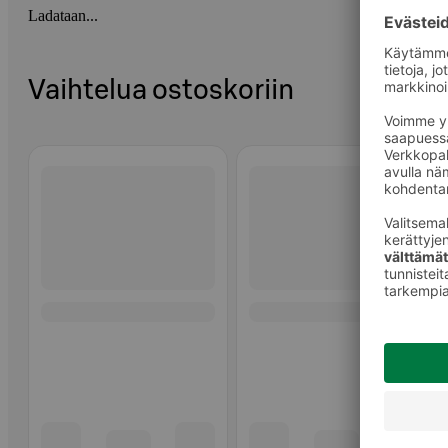
Ladataan...
Vaihtelua ostoskoriin
Ohita listaus