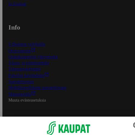
In English
Info
S-Business yrityksille
Oiva-raportit
Osuuskauppojen yhteystiedot
Tilaus- ja toimitusehdot
Tietosuojakäytäntö
Palvelun käyttöehdot
Saavutettavuus
Mobiilisovelluksen saavutettavuus
Mainostajalle
Muuta evästeasetuksia
S-ryhmän palvelut