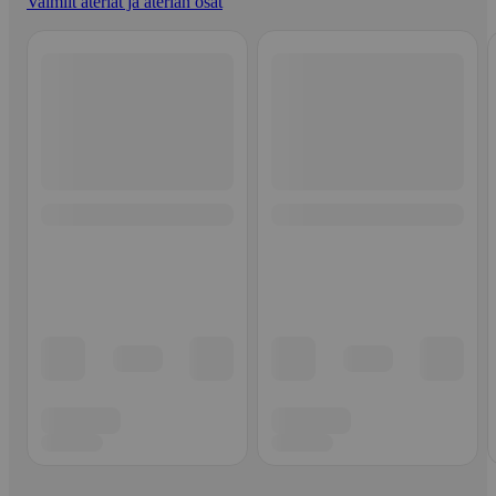
Valmiit ateriat ja aterian osat
Ohita listaus